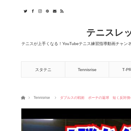
t
act
RSS
テニスレッ
テニスが上手くなる！YouTubeテニス練習指導動画チャ
スタテニ
Tennisrise
T-P
ホーム
Tennisrise
ダブルスの戦術 ポーチの返球 短く反対側へ T