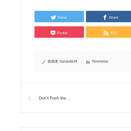
Tweet
Share
Pocket
RSS
投稿者:
hanauta39
Tennisrise
Don’t Push the…