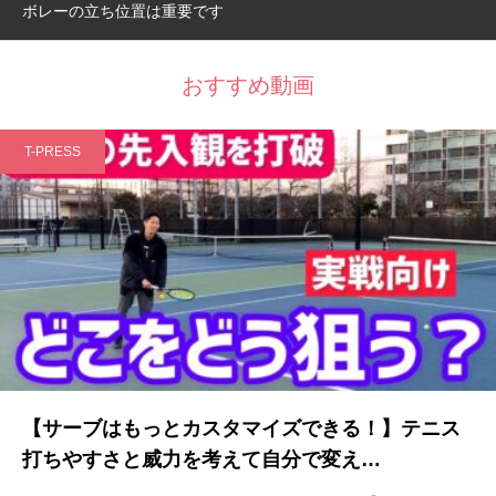
ボレーの立ち位置は重要です
おすすめ動画
T-PRESS
【テニスコーチが教える！】意識すべきポイント３選！ストロー
ク編！【テニス】
2022.01.21
ともやんテニスch
【サーブはもっとカスタマイズできる！】テニス
打ちやすさと威力を考えて自分で変え…