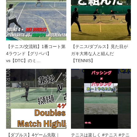
【テニス/交流戦】1番コート第
【テニス/ダブルス】見た目が
4ラウンド【グリペパ】
ガキ大将な人と組んだ
vs【DTC】のミ…
【TENNIS】
【ダブルス】4ゲーム先取｜
テニスは楽しく #テニス #テニ