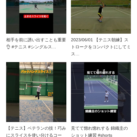
相手を前に誘い出すことも重要
2023/06/01 【テニス朝練】ス
👌 #テニス #シングルス…
トロークをコンパクトにしてミ
ス…
【テニス】ベテランの技！巧み
見てて惚れ惚れする 錦織圭の
にスライスを使い分けるコー
ショット練習 #shorts