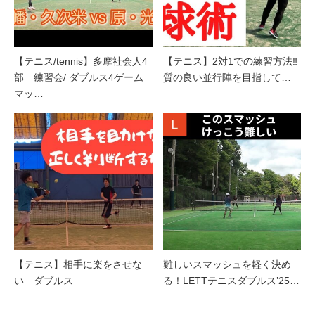
【テニス/tennis】多摩社会人4
【テニス】2対1での練習方法‼︎
部 練習会/ ダブルス4ゲーム
質の良い並行陣を目指して…
マッ…
【テニス】相手に楽をさせな
難しいスマッシュを軽く決め
い ダブルス
る！LETTテニスダブルス’25…