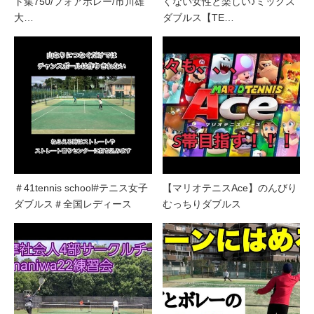
ト集750/フォアボレー/市川雄
くない女性と楽しい♪ミックス
大…
ダブルス【TE…
＃41tennis school#テニス女子
【マリオテニスAce】のんびり
ダブルス＃全国レディース
むっちりダブルス