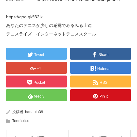
https://goo.gl/fi32jk
あなたのテニスが少しの感覚でみるみる上達
テニスライズ インターネットテニススクール
Tweet
Share
+1
Hatena
Pocket
RSS
feedly
Pin it
投稿者:
hanauta39
Tennisrise