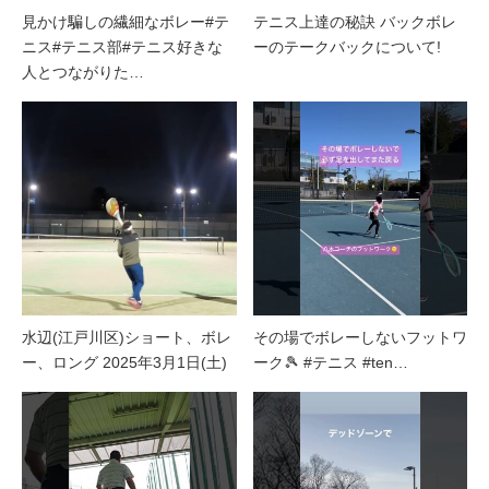
見かけ騙しの繊細なボレー#テ
テニス上達の秘訣 バックボレ
ニス#テニス部#テニス好きな
ーのテークバックについて!
人とつながりた…
水辺(江戸川区)ショート、ボレ
その場でボレーしないフットワ
ー、ロング 2025年3月1日(土)
ーク🎾 #テニス #ten…