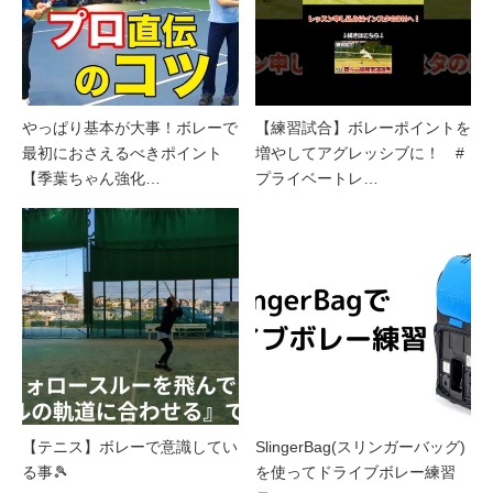
やっぱり基本が大事！ボレーで
【練習試合】ボレーポイントを
最初におさえるべきポイント
増やしてアグレッシブに！ #
【季葉ちゃん強化…
プライベートレ…
【テニス】ボレーで意識してい
SlingerBag(スリンガーバッグ)
る事🎾
を使ってドライブボレー練習