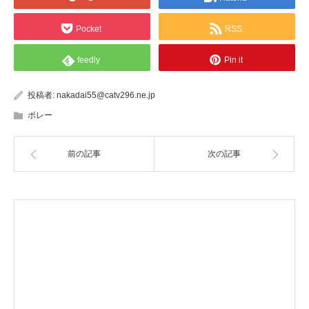
Pocket
RSS
feedly
Pin it
投稿者:
nakadai55@catv296.ne.jp
ボレー
前の記事
次の記事