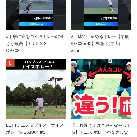
#丁寧に逆をつく #ボレーの深
#二球で仕留めるボレー【早慶
さが最高【BLUE SIX
戦2025/S3】島笙太(早大)
OP2024…
#sho…
LETTテニスダブルス＿ナイス
【これ違う！けどみんなやって
ボレー集’251004 #t…
る】テニス ボレーが安定しな