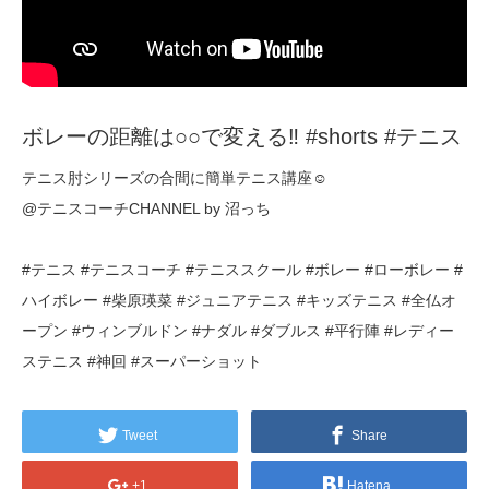
ボレーの距離は○○で変える‼ #shorts #テニス
テニス肘シリーズの合間に簡単テニス講座☺
@テニスコーチCHANNEL by 沼っち
#テニス #テニスコーチ #テニススクール #ボレー #ローボレー #
ハイボレー #柴原瑛菜 #ジュニアテニス #キッズテニス #全仏オ
ープン #ウィンブルドン #ナダル #ダブルス #平行陣 #レディー
ステニス #神回 #スーパーショット
Tweet
Share
+1
Hatena