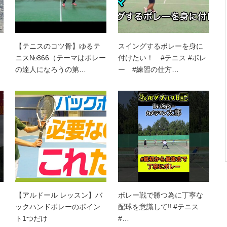
【テニスのコツ骨】ゆるテ
スイングするボレーを身に
ニス№866（テーマはボレー
付けたい！ #テニス #ボレ
の達人になろうの第…
ー #練習の仕方…
【アルドール レッスン】バ
ボレー戦で勝つ為に丁寧な
ックハンドボレーのポイン
配球を意識して‼︎ #テニス
ト1つだけ
#…