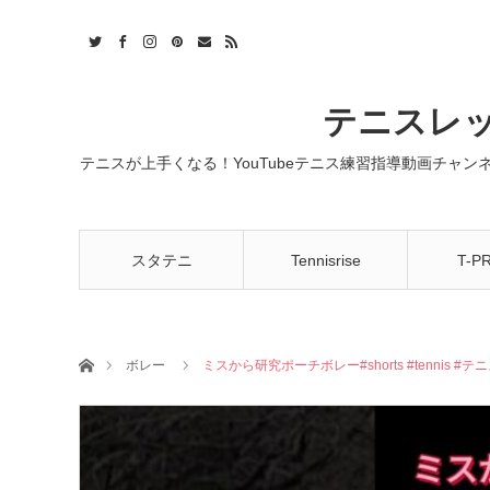
t
act
RSS
テニスレッ
テニスが上手くなる！YouTubeテニス練習指導動画チャ
スタテニ
Tennisrise
T-P
ホーム
ボレー
ミスから研究ポーチボレー#shorts #tennis #