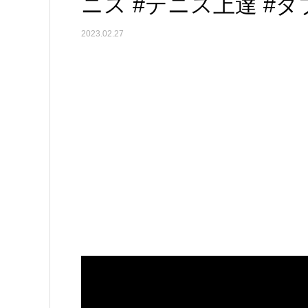
ニス #テニス上達 #
2023.02.27