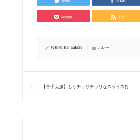
Tweet
Share
Pocket
RSS
投稿者:
hanauta39
ボレー
【苦手克服】もうチョリチョリなスライス打…