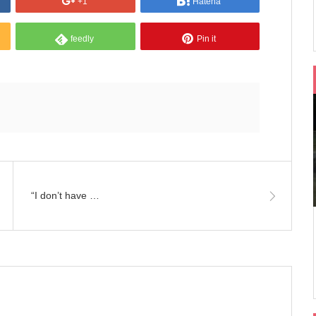
+1
Hatena
feedly
Pin it
“I don’t have …