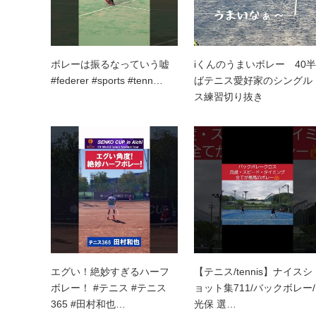
ボレーは振るなっていう嘘
iくんのうまいボレー 40半
#federer #sports #tenn…
ばテニス愛好家のシングル
ス練習切り抜き
エグい！絶妙すぎるハーフ
【テニス/tennis】ナイスシ
ボレー！ #テニス #テニス
ョット集711/バックボレー/
365 #田村和也…
光保 選…