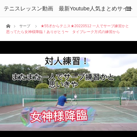
テニスレッスン動画 最新Youtube人気まとめサイト
ホーム
サーブ
★55才からテニス★20220512 一人でサーブ練習かと
思ってたら女神様降臨！ありがとう〜 タイブレーク方式の練習から