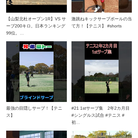
【山梨北杜オープン1R】VS サ
激跳ねキックサーブボールの当
ーブ200キロ。日本ランキング
て方！【テニス】 #shorts
99位。…
最強の目隠しサーブ！【テニ
#21 1stサーブ集 2年2カ月目
ス】
#シングルス試合 #テニス #
初…