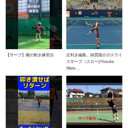
【サーブ】腕の動き練習法
左利き編集、綿貫陽介のスライ
スサーブ（スロー)/Yosuke
Wata…