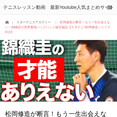
テニスレッスン動画 最新Youtube人気まとめサイト
ホーム
スターテニスアカデミー
松岡修造が断言！もう一生出会えな
い！錦織圭の世界最強バックハンド誕生秘話【スタテニ×松岡修造シリーズ
#10】
松岡修造が断言！もう一生出会えな