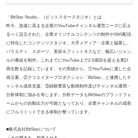
「BitStar Studio」（ビットスタースタジオ）とは
昨今、急速に高まる企業のYouTubeチャンネル運営ニーズに応え
るべく設立された、企業オリジナルコンテンツの制作やSNS配信
に特化したコンテンツスタジオ。大手メディア・企業と協業し、
バラエティ、スポーツ、美容＆フィットネスなど、幅広いジャン
ルの番組を制作。これまでにYouTube上で2.5億回を超える累計
再生数を記録しています。その実績から、①YouTubeに適した企
画立案、②クリエイタープロダクション「BitStar」と連携したチ
ャンネル成長支援、③経験豊富な動画制作及びチャンネル運用・
分析体制に強みを有します。分析データもBitStarのプラットフォ
ームからの自動出力が可能となっており、企業チャンネルの成長
にフルコミットできる体制が整っています。
■株式会社BitStarについて
「その輝きを、加速させる。」