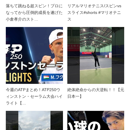
落ちて跳ねる超スピン！プロに
リアルマリオテニス/スピンvs
なってから圧倒的成長を遂げた
スライス#shorts #マリオテニ
小倉孝介のスト…
ス
今週のATPまとめ！ATP250ウ
絶体絶命からの大逆転！！【元
ィンストン・セーラム大会ハイ
日本一】
ライト【…