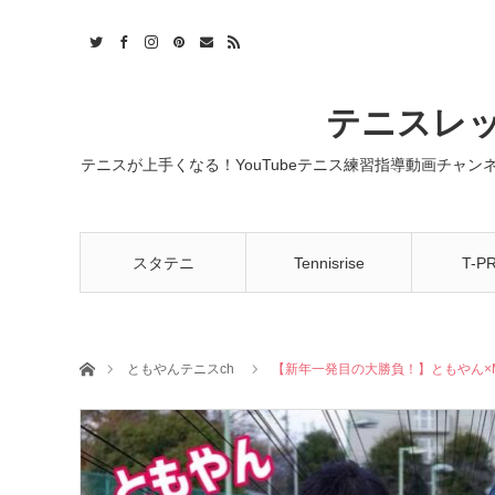
t
act
RSS
テニスレッ
テニスが上手くなる！YouTubeテニス練習指導動画チャ
スタテニ
Tennisrise
T-P
ホーム
ともやんテニスch
【新年一発目の大勝負！】ともやん×