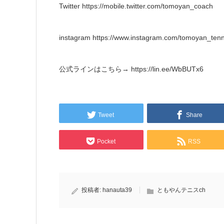
Twitter https://mobile.twitter.com/tomoyan_coach
instagram https://www.instagram.com/tomoyan_tenn
公式ラインはこちら→ https://lin.ee/WbBUTx6
Tweet
Share
Pocket
RSS
投稿者:
hanauta39
ともやんテニスch