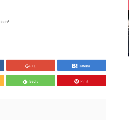
isch/
+1
Hatena
feedly
Pin it