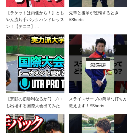
【ラケットは内側から！】とも
先輩と後輩が逆転するとき
やん流片手バックハンドレッス
#Shorts
ン！【テニス】…
【悲願の初勝利なるか⁉︎】プロ
スライスサーブの簡単な打ち方
も出場する国際大会出てみた…
教えます！#Shorts