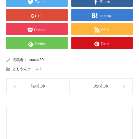
Tweet
Share
+1
Hatena
Pocket
RSS
feedly
Pin it
投稿者:
hanauta39
ともやんテニスch
前の記事
次の記事