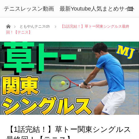
テニスレッスン動画 最新Youtube人気まとめサイト
ホーム
ともやんテニスch
【1話完結！】草トー関東シングルス最終
回！【テニス】
【1話完結！】草トー関東シングルス