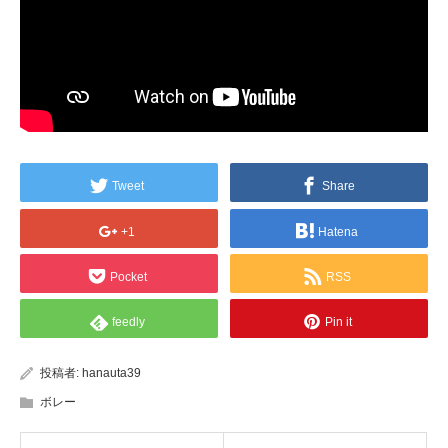
Tweet
Share
+1
Hatena
Pocket
RSS
feedly
Pin it
投稿者:
hanauta39
ボレー