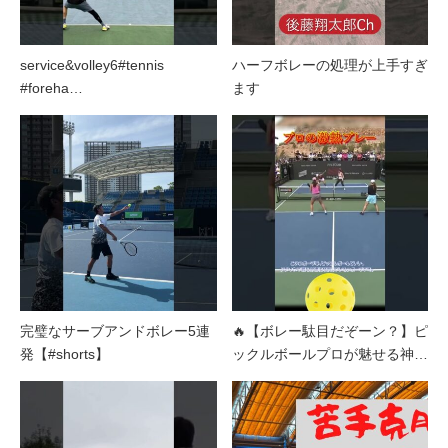
service&volley6#tennis
ハーフボレーの処理が上手すぎ
#foreha…
ます
完璧なサーブアンドボレー5連
🔥【ボレー駄目だぞーン？】ピ
発【#shorts】
ックルボールプロが魅せる神…