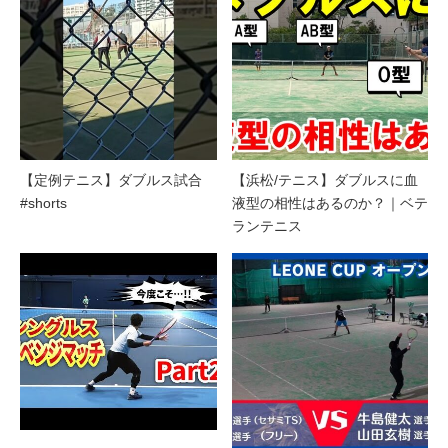
【定例テニス】ダブルス試合
【浜松/テニス】ダブルスに血
#shorts
液型の相性はあるのか？｜ベテ
ランテニス