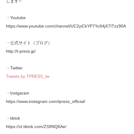
します✨
・Youtube
https://www.youtube.com/channel/UC2yiCkYP7Yu94jX7ITzz90A
・公式サイト（ブログ）
http://t-press.jp/
・Twitter
Tweets by TPRESS_tw
・Instgaram
https://www.instagram.com/tpress_official/
・tiktok
https://vt.tiktok.com/ZS9NQ6Ae/