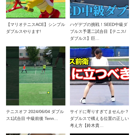
【マリオテニスACE】シンプル
ハゲデブの挑戦！SEED中級ダ
ダブルスやります!
ブルス予選二試合目【テニス/
ダブルス】巨…
テニスオフ 2024/06/04 ダブル
サイドに寄りすぎてませんか？
ス1試合目 中級前後 Tenn…
ダブルスで構える位置の正しい
考え方【鈴木貴…