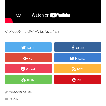
ダブルス楽しい🤪ﾍﾟｱｲﾅｲｶﾗﾅｶﾅｶﾃﾞｷﾅｲ
Tweet
Share
+1
Hatena
Pocket
RSS
feedly
Pin it
投稿者:
hanauta39
ダブルス