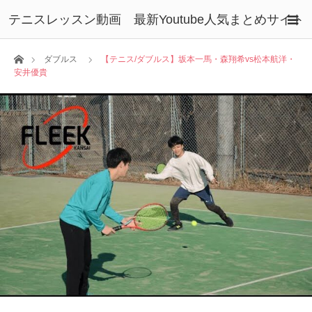
テニスレッスン動画 最新Youtube人気まとめサイト
ホーム
ダブルス
【テニス/ダブルス】坂本一馬・森翔希vs松本航洋・
安井優貴