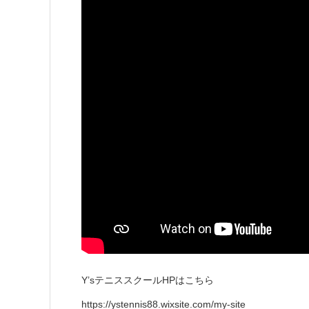
Y’sテニススクールHPはこちら
https://ystennis88.wixsite.com/my-site