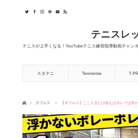
t
act
RSS
テニスレッ
テニスが上手くなる！YouTubeテニス練習指導動画チャ
スタテニ
Tennisrise
T-P
ホーム
ダブルス
【ダブルス】ここ１点だけ狙えばボレーは浮