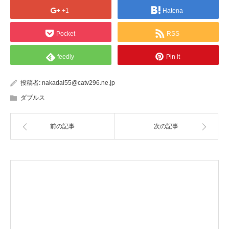
+1
Hatena
Pocket
RSS
feedly
Pin it
投稿者:
nakadai55@catv296.ne.jp
ダブルス
前の記事
次の記事