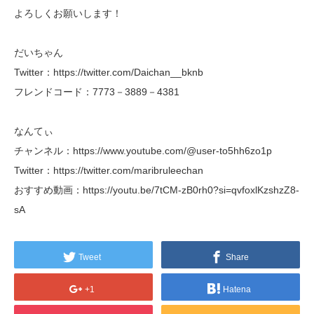
よろしくお願いします！
だいちゃん
Twitter：https://twitter.com/Daichan__bknb
フレンドコード：7773－3889－4381
なんてぃ
チャンネル：https://www.youtube.com/@user-to5hh6zo1p
Twitter：https://twitter.com/maribruleechan
おすすめ動画：https://youtu.be/7tCM-zB0rh0?si=qvfoxlKzshzZ8-
sA
Tweet
Share
+1
Hatena