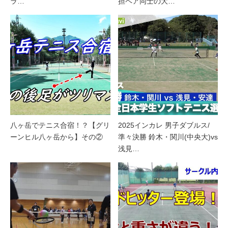
ラ…
担ペア同士の大…
八ヶ岳でテニス合宿！？【グリ
2025インカレ 男子ダブルス/
ーンヒル八ヶ岳から】その②
準々決勝 鈴木・関川(中央大)vs
浅見…