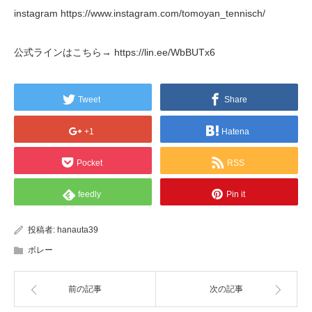
instagram https://www.instagram.com/tomoyan_tennisch/
公式ラインはこちら→ https://lin.ee/WbBUTx6
Tweet
Share
+1
Hatena
Pocket
RSS
feedly
Pin it
投稿者:
hanauta39
ボレー
前の記事
次の記事