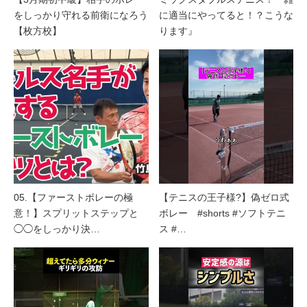
をしっかり守れる前衛になろう
に適当にやってると！？こうな
【枚方校】
ります』
05.【ファーストボレーの極
【テニスの王子様?】偽ゼロ式
意！】スプリットステップと
ボレー #shorts #ソフトテニ
◯◯をしっかり決…
ス #…