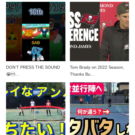
DON’T PRESS THE SOUND
Tom Brady on 2022 Season,
😭…
Thanks Bu…