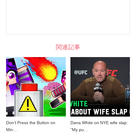
関連記事
Don’t Press the Button on
Dana White on NYE wife slap:
Min…
“My pu…