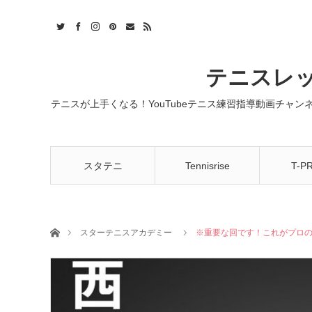
t
act
RSS
テニスレッ
テニスが上手くなる！YouTubeテニス練習指導動画チャ
スタテニ
Tennisrise
T-P
ホーム
スターテニスアカデミー
※重要な回です！これがプロ