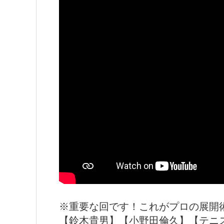
※重要な回です！これがプロの展開
【鈴木貴男】【小野田倫久】【テニ