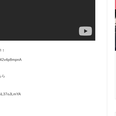
学！
8e42v4p8mpnA
ちら
LiL37oJLmYA