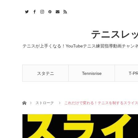
t
act
RSS
テニスレッ
テニスが上手くなる！YouTubeテニス練習指導動画チャ
スタテニ
Tennisrise
T-P
ホーム
ストローク
これだけで変わる！テニスを制するスライ