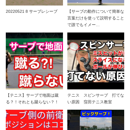
20220521 8 サーブレシーブ
【サーブの動作について簡単な
言葉だけを使って説明すること
で誰でもイメー…
【テニス】サーブで地面は蹴
テニス スピンサーブ 打てな
る？！それとも蹴らない？！
い原因 窪田テニス教室