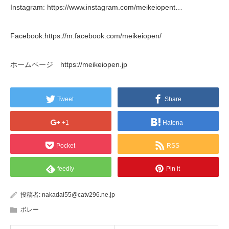
Instagram: https://www.instagram.com/meikeiopent…
Facebook:https://m.facebook.com/meikeiopen/
ホームページ https://meikeiopen.jp
Tweet
Share
+1
Hatena
Pocket
RSS
feedly
Pin it
投稿者:
nakadai55@catv296.ne.jp
ボレー