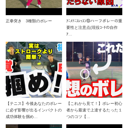
正拳突き 3種類のボレー
ｱﾆﾒﾃﾆｽﾚｯｽﾝ⑩ハーフボレーの重
要性と注意点(現役ｺｰﾁの自作
ｱ…
【テニス】今後あなたのボレー
【これから見て！】ボレー初心
に必ず影響が出るインパクトの
者から最速で上達するたった１
成功体験を掴め…
つのコツ【…