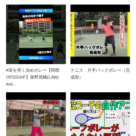
#逆を突く決めボレー【関西
テニス 片手バックボレー（完
OP2024/F】柴野晃輔(LAW)
成形）
#sh…