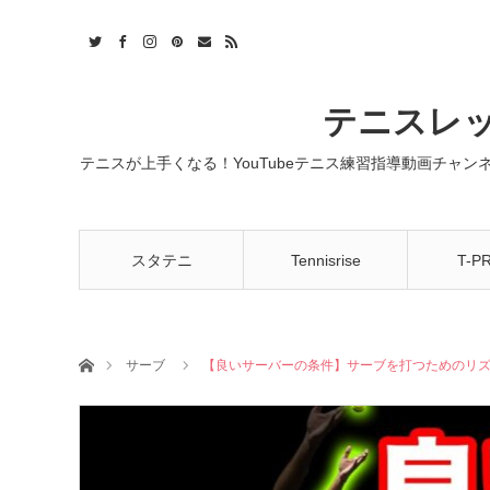
t
act
RSS
テニスレッ
テニスが上手くなる！YouTubeテニス練習指導動画チャ
スタテニ
Tennisrise
T-P
ホーム
サーブ
【良いサーバーの条件】サーブを打つためのリ