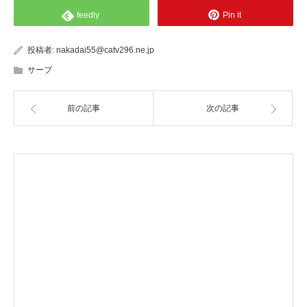
feedly
Pin it
投稿者:
nakadai55@catv296.ne.jp
サーブ
前の記事
次の記事