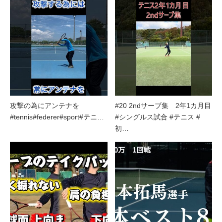
攻撃の為にアンテナを
#20 2ndサーブ集 2年1カ月目
#tennis#federer#sport#テニ…
#シングルス試合 #テニス #
初…