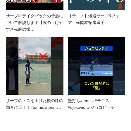
サーブのテイクバックの矛盾に
【テニス】爆速サーブ&フォ
ついて解説します【腕の上げや
ア vs岡本拓馬選手
すさvs腕の振…
サーブのトスを上げた後の膝の
壁打ち#tennis #テニス
動きに目！！#tennis #tennis…
#djokovic ＃ジョコビッチ