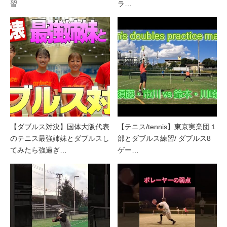
習
ラ…
【ダブルス対決】国体大阪代表
【テニス/tennis】東京実業団１
のテニス最強姉妹とダブルスし
部とダブルス練習/ ダブルス8
てみたら強過ぎ…
ゲー…