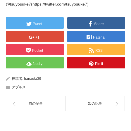
@tsuyosuke7(https://twitter.com/tsuyosuke7)
Tweet
Share
+1
Hatena
Pocket
RSS
feedly
Pin it
投稿者:
hanauta39
ダブルス
前の記事
次の記事