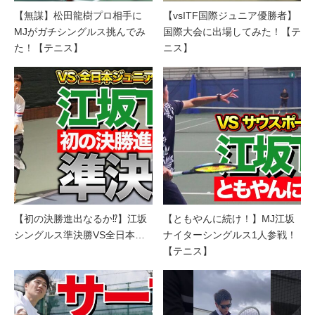
【無謀】松田龍樹プロ相手に
【vsITF国際ジュニア優勝者】
MJがガチシングルス挑んでみ
国際大会に出場してみた！【テ
た！【テニス】
ニス】
【初の決勝進出なるか⁉︎】江坂
【ともやんに続け！】MJ江坂
シングルス準決勝VS全日本…
ナイターシングルス1人参戦！
【テニス】