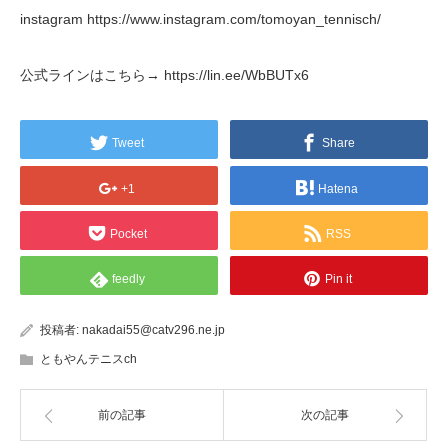
instagram https://www.instagram.com/tomoyan_tennisch/
公式ラインはこちら→ https://lin.ee/WbBUTx6
Tweet
Share
+1
Hatena
Pocket
RSS
feedly
Pin it
投稿者:
nakadai55@catv296.ne.jp
ともやんテニスch
前の記事
次の記事