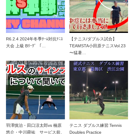
R6.2.4 2024年冬季ﾁｰﾑ対抗ﾃﾆｽ
【テニス/ダブルス試合】
大会 上級 Bﾘｰｸﾞ 「…
TEAMSTA小田原テニスVol.23
〜猛暑…
羽澤慎治・田口涼太郎vs 楠原
テニス ダブルス練習:Tennis
悠介・中川舜祐 サービス前、
Doubles Practice