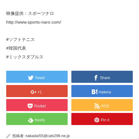
映像提供：スポーツナロ
http://www.sports-naro.com/
#ソフトテニス
#韓国代表
#ミックスダブルス
Tweet
Share
+1
Hatena
Pocket
RSS
feedly
Pin it
投稿者:
nakadai55@catv296.ne.jp