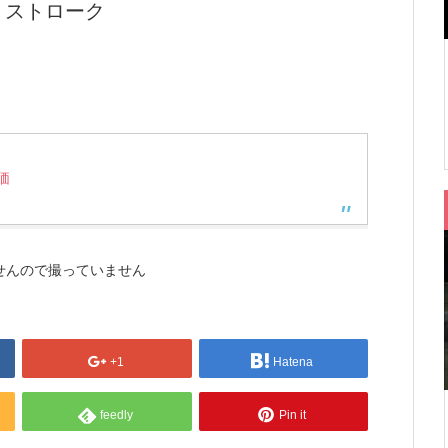
プレ ストローク
価
せんので撮っていません
+1
Hatena
feedly
Pin it