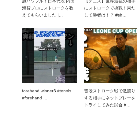
超パワフル！日本代表 内田
【テニス】世界最強の相手
海智プロにストロークを教
にストロークで挑戦！果た
えてもらいました |…
して勝者は！？ #sh…
forehand winner3 #tennis
普段ストローク戦で激競り
#forehand …
する相手にネットプレーを
トライしてみた試合 #…