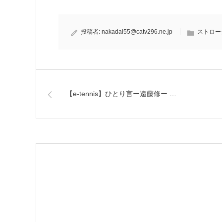
投稿者:
nakadai55@catv296.ne.jp
ストロー
【e-tennis】ひとり言ー遠藤修ー …