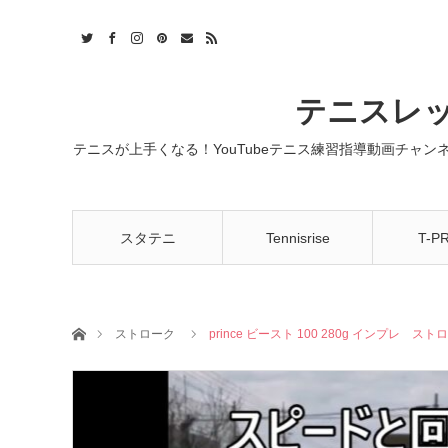
t
act
RSS
テニスレッ
テニスが上手くなる！YouTubeテニス練習指導動画チャ
スタテニ
Tennisrise
T-P
ホーム
ストローク
prince ビースト 100 280g インプレ スト