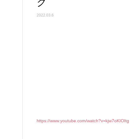
ク
2022.03.6
https://www.youtube.com/watch?v=kjw7oKIOItg