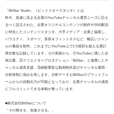
「BitStar Studio」（ビットスタースタジオ）とは
昨今、急速に高まる企業のYouTubeチャンネル運営ニーズに応え
るべく設立された、企業オリジナルコンテンツの制作やSNS配信
に特化したコンテンツスタジオ。大手メディア・企業と協業し、
バラエティ、スポーツ、美容＆フィットネスなど、幅広いジャン
ルの番組を制作。これまでにYouTube上で2.5億回を超える累計
再生数を記録しています。その実績から、①YouTubeに適した企
画立案、②クリエイタープロダクション「BitStar」と連携したチ
ャンネル成長支援、③経験豊富な動画制作及びチャンネル運用・
分析体制に強みを有します。分析データもBitStarのプラットフォ
ームからの自動出力が可能となっており、企業チャンネルの成長
にフルコミットできる体制が整っています。
■株式会社BitStarについて
「その輝きを、加速させる。」