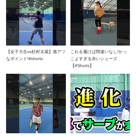
【女子大生vs杉村太蔵】激アツ
これを履けば間違いなし!かっ
なポイント!#shorts
こよすぎる赤いシューズ
【#Shorts】