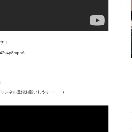
入学！
8e42v4p8mpnA
ら
チャンネル登録お願いしやす・・・）