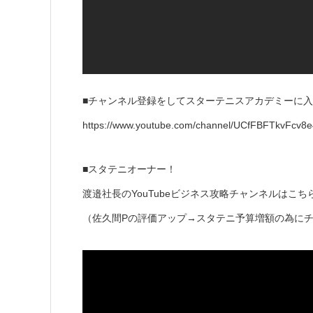
■チャンネル登録をしてスターテニスアカデミーに
https://www.youtube.com/channel/UCfFBFTkvFcv
■スタテニオーナー！
渡邉社長のYouTubeビジネス攻略チャンネルはこち
（佐久間Pの評価アップ→スタテニ予算増額の為に