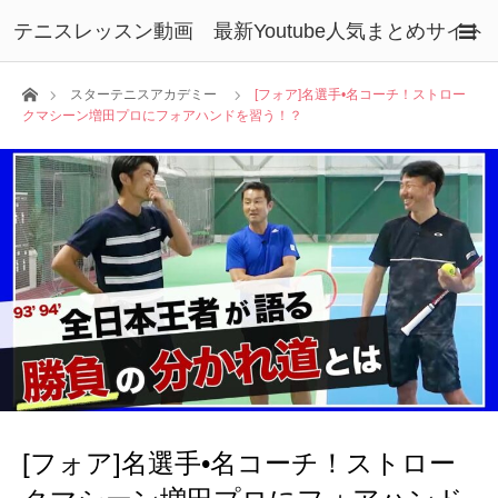
テニスレッスン動画 最新Youtube人気まとめサイト
ホーム
スターテニスアカデミー
[フォア]名選手•名コーチ！ストロー
クマシーン増田プロにフォアハンドを習う！？
[フォア]名選手•名コーチ！ストロー