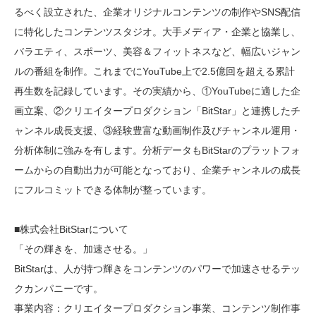
るべく設立された、企業オリジナルコンテンツの制作やSNS配信
に特化したコンテンツスタジオ。大手メディア・企業と協業し、
バラエティ、スポーツ、美容＆フィットネスなど、幅広いジャン
ルの番組を制作。これまでにYouTube上で2.5億回を超える累計
再生数を記録しています。その実績から、①YouTubeに適した企
画立案、②クリエイタープロダクション「BitStar」と連携したチ
ャンネル成長支援、③経験豊富な動画制作及びチャンネル運用・
分析体制に強みを有します。分析データもBitStarのプラットフォ
ームからの自動出力が可能となっており、企業チャンネルの成長
にフルコミットできる体制が整っています。
■株式会社BitStarについて
「その輝きを、加速させる。」
BitStarは、人が持つ輝きをコンテンツのパワーで加速させるテッ
クカンパニーです。
事業内容：クリエイタープロダクション事業、コンテンツ制作事