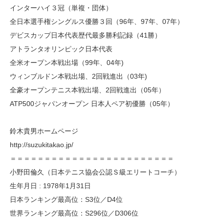
インターハイ３冠（単複・団体）
全日本選手権シングルス優勝３回（96年、97年、07年）
デビスカップ日本代表歴代最多勝利記録（41勝）
アトランタオリンピック日本代表
全米オープン本戦出場（99年、04年)
ウィンブルドン本戦出場、2回戦進出（03年)
全豪オープンテニス本戦出場、2回戦進出（05年）
ATP500ジャパンオープン 日本人ペア初優勝（05年）
鈴木貴男ホームページ
http://suzukitakao.jp/
＝＝＝＝＝＝＝＝＝＝＝＝＝＝＝＝＝＝＝＝＝＝＝＝
小野田倫久（日本テニス協会公認Ｓ級エリートコーチ）
生年月日 : 1978年1月31日
日本ランキング最高位：S3位／D4位
世界ランキング最高位：S296位／D306位