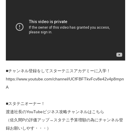
■チャンネル登録をしてスターテニスアカデミーに入学！
https://www.youtube.com/channel/UCfFBFTkvFcv8e42v4p8mpn
A
■スタテニオーナー！
渡邉社長のYouTubeビジネス攻略チャンネルはこちら
（佐久間Pの評価アップ→スタテニ予算増額の為にチャンネル登
録お願いしやす・・・）