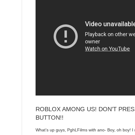
ROBLOX AMONG US! DON’T PRE
BUTTON!!
What’s up guys, PghLFilms with ano- Boy, oh boy! I mi