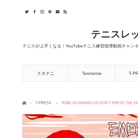
t
act
RSS
テニスレッ
テニスが上手くなる！YouTubeテニス練習指導動画チャ
スタテニ
Tennisrise
T-P
ホーム
T-PRESS
ROBLOX AMONG US! DON’T PRESS THE E