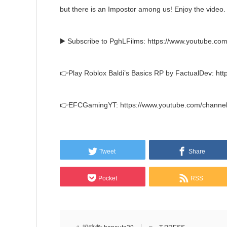
but there is an Impostor among us! Enjoy the video.
▶️ Subscribe to PghLFilms: https://www.youtube.co
👉Play Roblox Baldi’s Basics RP by FactualDev: htt
👉EFCGamingYT: https://www.youtube.com/cha
Tweet
Share
Pocket
RSS