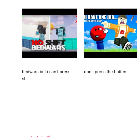
bedwars but i can’t press
don’t press the butten
shi…