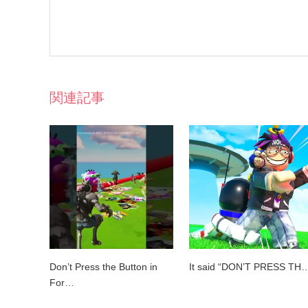
関連記事
Don’t Press the Button in
It said “DON’T PRESS TH
For…