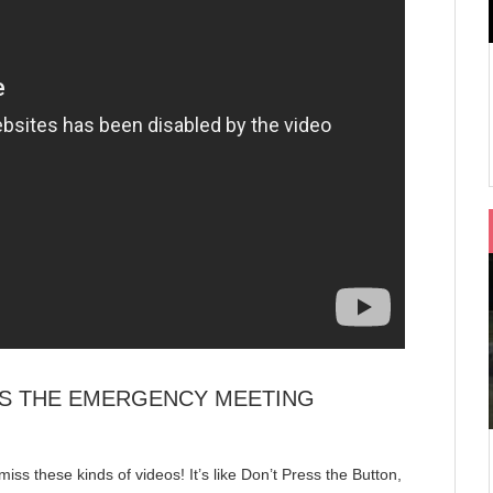
SS THE EMERGENCY MEETING
ss these kinds of videos! It’s like Don’t Press the Button,