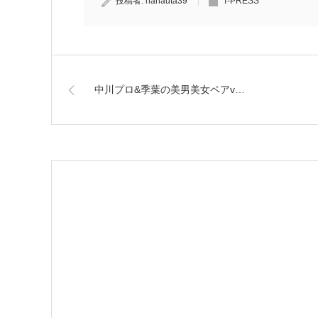
投稿者:
hanauta39
T-PRESS
中川プロ&季葉の美男美女ペアv…