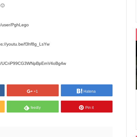
 🙂
m/user/PghLego
ps://youtu.be/f3hf8g_LsYw
nnel/UCriP99CG3WNpBpEmV4oBg4w
+1
Hatena
feedly
Pin it