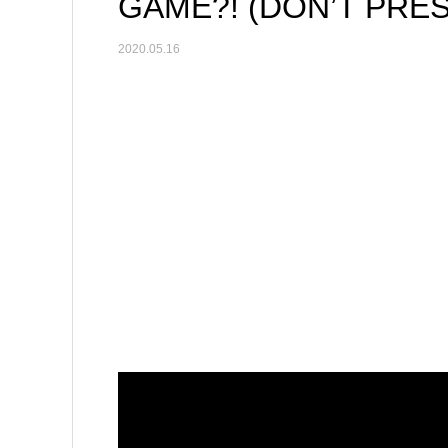
GAME?! (DON’T PRES
2020.05.16