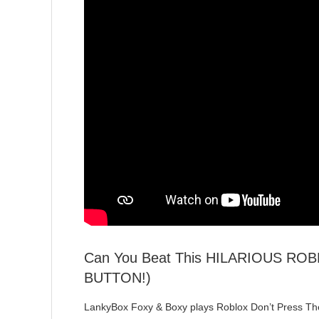
Can You Beat This HILARIOUS R
BUTTON!)
LankyBox Foxy & Boxy plays Roblox Don’t Press The 