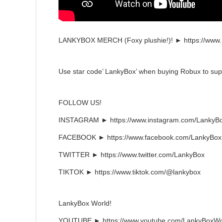
LANKYBOX MERCH (Foxy plushie!)! ► https://ww
Use star code’ LankyBox’ when buying Robux to sup
FOLLOW US!
INSTAGRAM ► https://www.instagram.com/LankyBo
FACEBOOK ► https://www.facebook.com/LankyBox
TWITTER ► https://www.twitter.com/LankyBox
TIKTOK ► https://www.tiktok.com/@lankybox
LankyBox World!
YOUTUBE ► https://www.youtube.com/LankyBoxWo