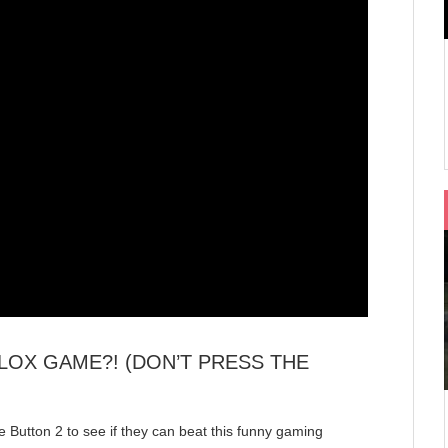
OBLOX GAME?! (DON’T PRESS THE
Button 2 to see if they can beat this funny gaming