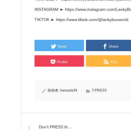
INSTAGRAM ► https://www.instagram.com/LankyB
TIKTOK ► https://www.tiktok.com/@lankyboxworld
Tweet
Share
Pocket
RSS
投稿者:
hanauta39
T-PRESS
Don’t PRESS th…