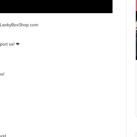
w.LankyBoxShop.com
port us! ❤
x/
rld