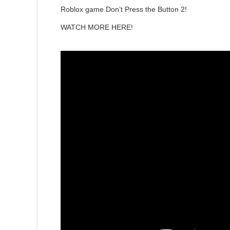
Roblox game Don’t Press the Button 2!
WATCH MORE HERE!