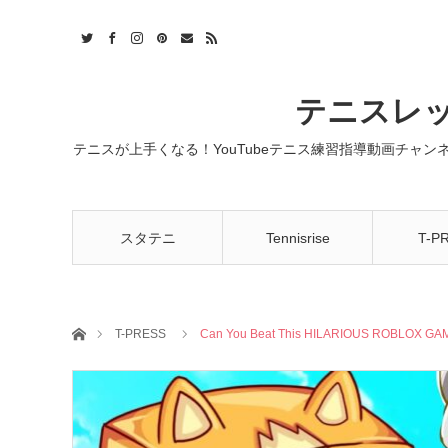
t
act
RSS
テニスレッ
テニスが上手くなる！YouTubeテニス練習指導動画チャ
スタテニ
Tennisrise
T-P
ホーム
T-PRESS
Can You Beat This HILARIOUS ROBLOX GA