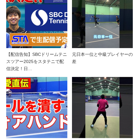
【配信告知】SBCドリームテニ
元日本一位と中級プレイヤーの
スツアー2025をスタテニで配
差
信決定！日…