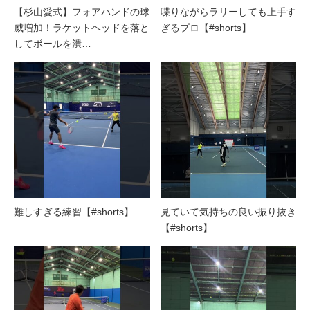
【杉山愛式】フォアハンドの球
喋りながらラリーしても上手す
威増加！ラケットヘッドを落と
ぎるプロ【#shorts】
してボールを潰…
難しすぎる練習【#shorts】
見ていて気持ちの良い振り抜き
【#shorts】