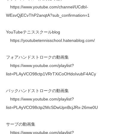
https://www.youtube.com/channel/UCdbI-
WEsvQjECvThP2anqtA?sub_confirmation=1
YouTubeテニススクールblog
https://youtubetennisschool.hatenablog.com/
フォアハンドストロークの動画集
https://www.youtube.com/playlist?
list=PLAyVCO98ctp1VRrTXiCoOHdoIvubF4ACy
バックハンドストロークの動画集
https://www.youtube.com/playlist?
list=PLAyVCO98ctp2McSDwUpnBcjJRx-26me0U
サーブの動画集
https://www.youtube.com/playlist?