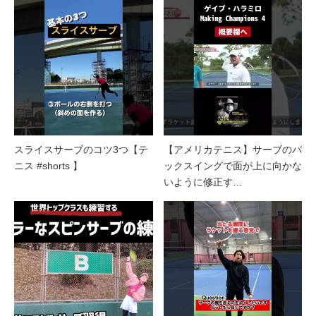
スライスサーブのコツ3つ【テ
【アメリカテニス】サーブのバ
ニス #shorts 】
ックスイングで面が上に向かな
いように修正す…