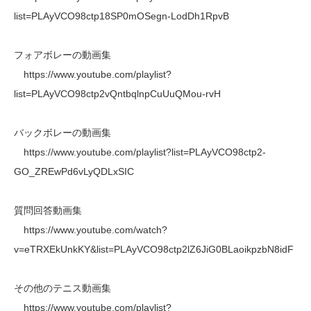
list=PLAyVCO98ctp18SP0mOSegn-LodDh1RpvB
フォアボレーの動画集
https://www.youtube.com/playlist?
list=PLAyVCO98ctp2vQntbqlnpCuUuQMou-rvH
バックボレーの動画集
https://www.youtube.com/playlist?list=PLAyVCO98ctp2-
GO_ZREwPd6vLyQDLxSIC
質問回答動画集
https://www.youtube.com/watch?
v=eTRXEkUnkKY&list=PLAyVCO98ctp2lZ6JiG0BLaoikpzbN8idF
その他のテニス動画集
https://www.youtube.com/playlist?