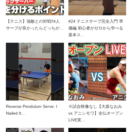
【テニス】強敵との対戦‼︎4人
#24 テニスサーブ完全入門 準
サーブが良かったらどっちが…
備編 初心者がゼロから学べる
基本ス…
Reverse Pendulum Serve: I
※試合映像なし【大坂なおみ
Nailed It…
vs アニシモワ】全仏オープン
LIVE実…