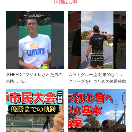
関連記事
🎾HEADにマジギレされた男の
ムラトグルー流 効果的なキッ
末路… #s…
クサーブを打つための体重移動