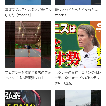
四日市でスライス名人が壁打ち
最後入ってたらえぐかった…
してた【#shorts】
#shorts
フェデラーを敬愛する男のフォ
【クレーの女神】エナンのボレ
アハンド【小野田賢プロ】
ー塾！全仏オープン4勝＆元世
界No.1直伝…