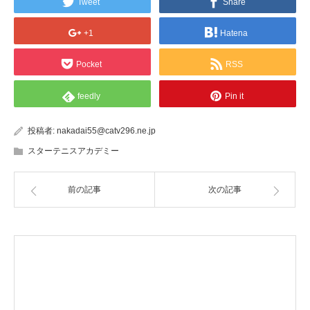
Tweet
Share
+1
Hatena
Pocket
RSS
feedly
Pin it
投稿者:
nakadai55@catv296.ne.jp
スターテニスアカデミー
前の記事
次の記事