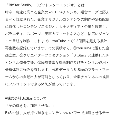
「BitStar Studio」（ビットスタースタジオ）とは
昨今、急速に高まる企業のYouTubeチャンネル運営ニーズに応え
るべく設立された、企業オリジナルコンテンツの制作やSNS配信
に特化したコンテンツスタジオ。大手メディア・企業と協業し、
バラエティ、スポーツ、美容＆フィットネスなど、幅広いジャン
ルの番組を制作。これまでにYouTube上で2.5億回を超える累計
再生数を記録しています。その実績から、①YouTubeに適した企
画立案、②クリエイタープロダクション「BitStar」と連携したチ
ャンネル成長支援、③経験豊富な動画制作及びチャンネル運用・
分析体制に強みを有します。分析データもBitStarのプラットフォ
ームからの自動出力が可能となっており、企業チャンネルの成長
にフルコミットできる体制が整っています。
■株式会社BitStarについて
「その輝きを、加速させる。」
BitStarは、人が持つ輝きをコンテンツのパワーで加速させるテッ