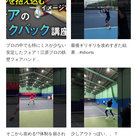
プロの中でも特にミスが少ない
最後ギリギリを攻めすぎた結
安定したフォア！江原プロの鉄
果…#shorts
壁フォアハンド…
そこから攻める!?体制を崩され
少しアウトっぽい、、？