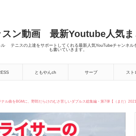
スン動画 最新Youtube人気
ンネル テニスの上達をサポートしてくれる最新人気YouTubeチャン
も書いていきます。
RESS
ともやんch
サーブ
スト
ナル曲をBGMに、野郎だらけのむさ苦しいダブルス総集編・第7弾【（まだ）202