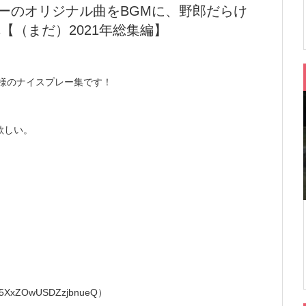
ーのオリジナル曲をBGMに、野郎だらけ
【（まだ）2021年総集編】
皆様のナイスプレー集です！
o欲しい。
kI5XxZOwUSDZzjbnueQ）