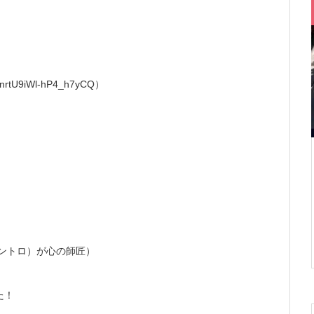
nrtU9iWl-hP4_h7yCQ）
（サントロ）が心の師匠）
た！