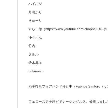
ハイポジ
月明かり
きゅーり
すら一徹（https://www.youtube.com/channel/UC–y1
ゆうくん
竹内
クルル
鈴木鼻血
botamochi
両手打ちフォアハンド修行中（Fabrice Santoro
フェローズ男子超ビギナーシングルス、優勝しまし