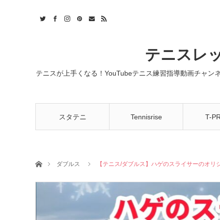
t
act
RSS
テニスレッ
テニスが上手くなる！YouTubeテニス練習指導動画チャ
スタテニ
Tennisrise
T-P
ホーム
ダブルス
【テニス/ダブルス】ハゲのスライサーのオリジ