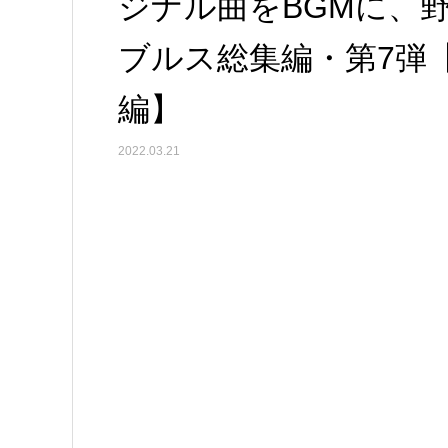
ジナル曲をBGMに、
ブルス総集編・第7弾【
編】
2022.03.21