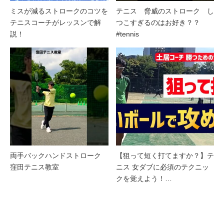
ミスが減るストロークのコツを
テニス 脅威のストローク し
テニスコーチがレッスンで解
つこすぎるのはお好き？？
説！
#tennis
両手バックハンドストローク
【狙って短く打てますか？】テ
窪田テニス教室
ニス 女ダブに必須のテクニッ
クを覚えよう！…