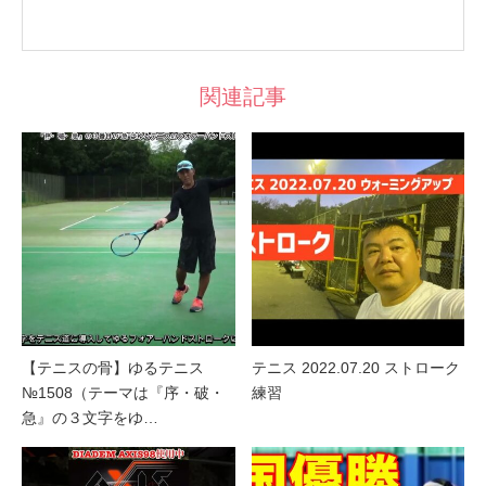
関連記事
【テニスの骨】ゆるテニス
テニス 2022.07.20 ストローク
№1508（テーマは『序・破・
練習
急』の３文字をゆ…