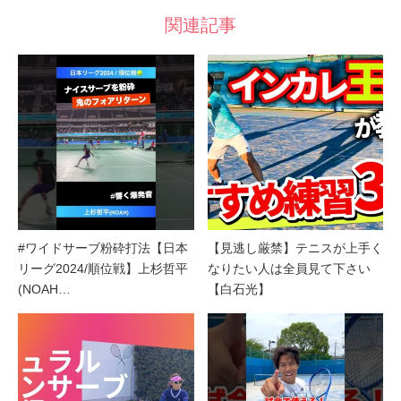
関連記事
#ワイドサーブ粉砕打法【日本
【見逃し厳禁】テニスが上手く
リーグ2024/順位戦】上杉哲平
なりたい人は全員見て下さい
(NOAH…
【白石光】