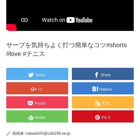
サーブを気持ちよく打つ簡単なコツ#shorts
#love #テニス
Tweet
Share
+1
Hatena
Pocket
RSS
feedly
Pin it
投稿者:
nakadai55@catv296.ne.jp