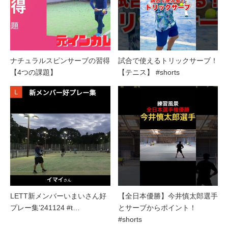
ナチュラルスピンサーブの習得
試合で使えるトリックサーブ！
【4つの課題】
【テニス】 #shorts
LETT新メンバーいまいさん好
【全日本優勝】今井慎太郎選手
プレー集’241124 #t…
とサーブからポイント！
#shorts