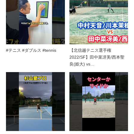
#テニス #ダブルス #tennis
【北信越テニス選手権
2022/SF】田中菜冴美/西本聖
良(姫大) vs…