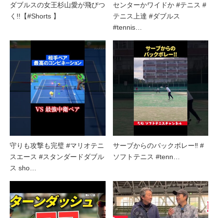
ダブルスの女王杉山愛が飛びつ
センターかワイドか #テニス #
く!!【#Shorts 】
テニス上達 #ダブルス
#tennis…
守りも攻撃も完璧 #マリオテニ
サーブからのバックボレー‼︎ #
スエース #スタンダードダブル
ソフトテニス #tenn…
ス sho…