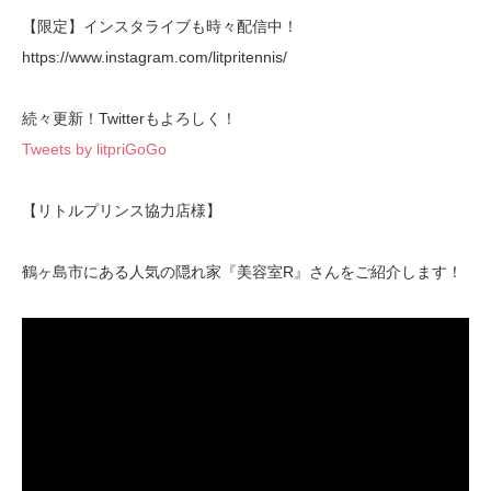
【限定】インスタライブも時々配信中！
https://www.instagram.com/litpritennis/
続々更新！Twitterもよろしく！
Tweets by litpriGoGo
【リトルプリンス協力店様】
鶴ヶ島市にある人気の隠れ家『美容室R』さんをご紹介します！