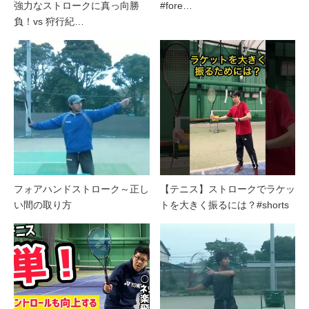
強力なストロークに真っ向勝
#fore…
負！vs 狩行紀…
フォアハンドストローク～正し
【テニス】ストロークでラケッ
い間の取り方
トを大きく振るには？#shorts