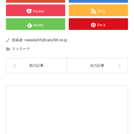
Pocket
RSS
feedly
Pin it
投稿者:
nakadai55@catv296.ne.jp
ストローク
前の記事
次の記事