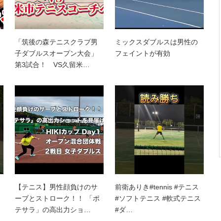
「筑後の森テニスクラブ男
ミックスダブルスは男性の
子ダブルスオープン大会」
フェイントが有効
第3試合！ VS久留米…
【テニス】男性顔負けのサ
前衛ありき#tennis #テニス
ーブとストローク！！ 「ポ
#ソフトテニス #軟式テニス
テサラ」の高出力ショ…
#ダ…