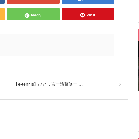
feedly
Pin it
【e-tennis】ひとり言ー遠藤修ー …