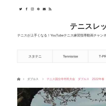
t
act
RSS
テニスレッ
テニスが上手くなる！YouTubeテニス練習指導動画チャ
スタテニ
Tennisrise
T-P
ホーム
ダブルス
テニス国分寺市民大会 ダブルス 2022年春